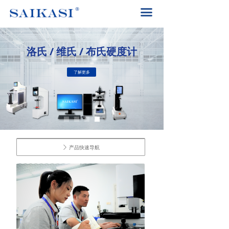
首页
끀
关于赛卡司
度计
解决方案
了解更多
产品中心
赛卡司服务
联系我们
产品快速导航
400-8617-185
ꄲ
끅