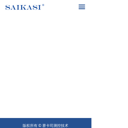
首页
끀
关于赛卡司
解决方案
产品中心
赛卡司服务
联系我们
400-8617-185
끅
版权所有 ©
赛卡司测控技术