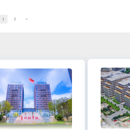
1
2
>