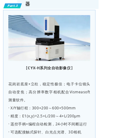
器
Part.3
【
CYX-H系列全自动影像仪
】
花岗岩底座+立柱，稳定性极佳；电子卡位镜头
自动变焦；高分辨率数字相机配合Vismeasoft
测量软件。
· X/Y轴行程：300×200～600×500mm
· 精度：E1(x,y)=2.5+L/200～4+L/200μm
· 遥控手柄+编程自动检测，24小时不间断运行
· 可选配接触式探针、白光点光谱、3D相机