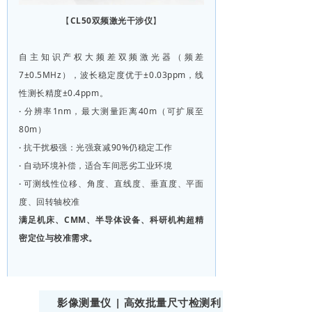
【
CL50双频激光干涉仪
】
自主知识产权大频差双频激光器（频差
7±0.5MHz），波长稳定度优于±0.03ppm，线
性测长精度±0.4ppm。
·
分辨率1nm，最大测量距离40m（可扩展至
80m）
·
抗干扰极强：光强衰减90%仍稳定工作
·
自动环境补偿，适合车间恶劣工业环境
·
可测线性位移、角度、直线度、垂直度、平面
度、回转轴校准
满足机床、CMM、半导体设备、科研机构超精
密定位与校准需求。
影像测量仪 | 高效批量尺寸检测利