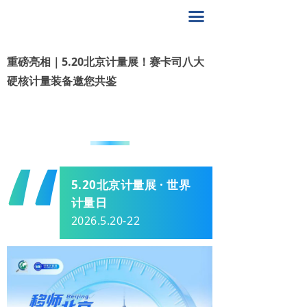
首页
끀
关于赛卡司
重磅亮相｜5.20北京计量展！赛卡司八大
解决方案
硬核计量装备邀您共鉴
产品中心
“
赛卡司服务
联系我们
5.20北京计量展 · 世界
400-8617-185
끅
计量日
2026.5.20-22