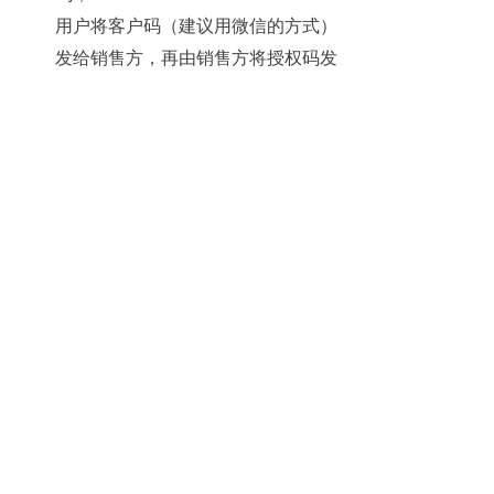
用户将客户码（建议用微信的方式）
发给销售方，再由销售方将授权码发
给用户；
用户输入授权码后，点击“确定”按钮
即可；
客户码和电脑硬件及操作系统有关，
当电脑硬件发生变化、或者
WINDOWS重新安装后，都需要重新
输入授权码。
WORD技术协议下载
넖