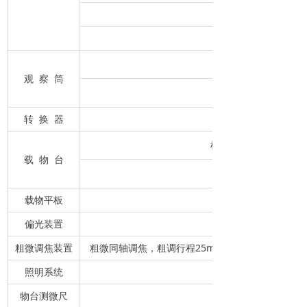
无穷远长距平场金相物镜5
无穷远长距平场金相物镜1
铰链式三目镜组，30°
观 察 筒
转 换 器
机械移动载物台，三角导轨
载 物 台
载物平板
偏光装置
粗微调焦装置
粗微同轴调焦，粗调行程25mm，微调每圈0.2m
照明系统
物台测微尺