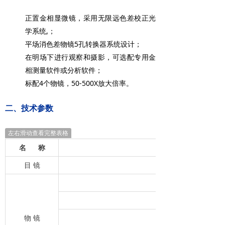
正置金相显微镜，采用无限远色差校正光
学系统,；
平场消色差物镜5孔转换器系统设计；
在明场下进行观察和摄影，可选配专用金
相测量软件或分析软件；
标配4个物镜，50-500X放大倍率。
二、技术参数
左右滑动查看完整表格
名 称
目 镜
无穷远长距平场金相物镜5
无穷远长距平场金相物镜1
物 镜
无穷远长距平场金相物镜2