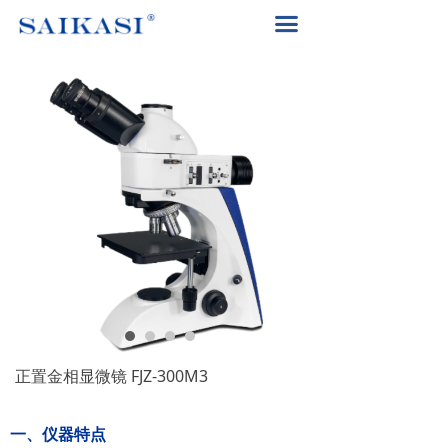
首页
끀
关于赛卡司
解决方案
产品中心
赛卡司服务
联系我们
400-8617-185
끅
正置金相显微镜 FJZ-300M3
一、仪器特点