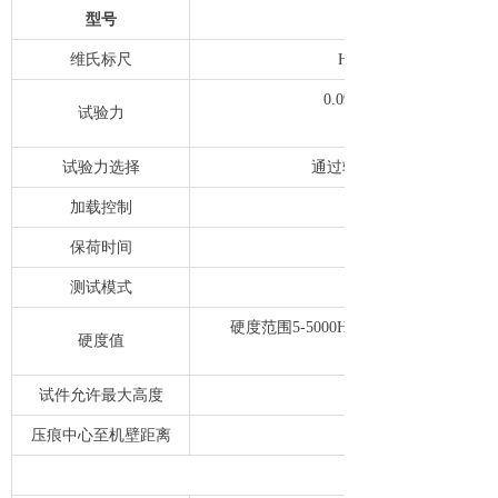
型号
维氏标尺
HV0.01, HV0.025, HV0.
0.09807、0.2542、0.490
试验力
试验力选择
通过转动试验力变换手轮进
加载控制
保荷时间
测试模式
硬度范围5-5000HV,通过测微计上
硬度值
试件允许最大高度
压痕中心至机壁距离