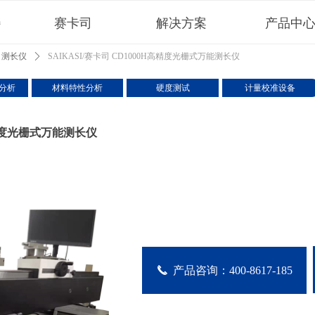
赛卡司
解决方案
产品中
h
测长仪
ꄲ
SAIKASI/赛卡司 CD1000H高精度光栅式万能测长仪
分析
材料特性分析
硬度测试
计量校准设备
H高精度光栅式万能测长仪
끅
产品咨询：400-8617-185